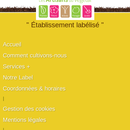
" Établissement labélisé "
Accueil
Comment cultivons-nous
Services +
Notre Label
Coordonnées & horaires
|
Gestion des cookies
Mentions légales
|