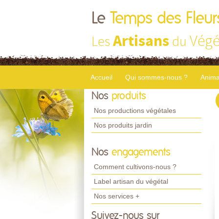
Le
Temps des Fleur
Artisans
Végé
Les
du
Accueil
Qui sommes-nous ?
Anima
Nos
produits
Nos productions végétales
Nos produits jardin
Nos
engagements
Comment cultivons-nous ?
Label artisan du végétal
Nos services +
Suivez-nous sur