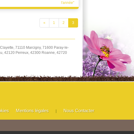
l'année"
«
1
2
3
Clayette, 71110 Marcigny, 71600 Paray-le-
eau, 42120 Perreux, 42300 Roanne, 42720
okies
Mentions légales
Nous Contacter
|