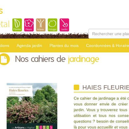
s
tal
tions
Agenda jardin
Plantes du mois
Coordonnées & Horair
Nos cahiers de
jardinage
HAIES FLEURI
Ce cahier de jardinage a été 
vous donner envie de créer 
jardin. Vous y trouverez tous
utilisation et tous nos conse
questions ? besoin de consei
là pour vous accueillir et vou