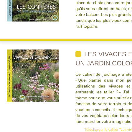
place de choix dans votre jard
qu'ils vous offrent en haies, e
votre balcon. Les plus grands
tandis que les plus vieux con
l'art topiaire.
LES VIVACES 
UN JARDIN COLO
Ce cahier de jardinage a ét
«Que planter dans mon jard
utilisations des vivaces
entretenir, les tailler ?» J’a
thème pour que vous puissiez 
fonction de votre terrain et d
vous mes conseils et techniqu
de vos végétaux selon leurs ut
faire marcher votre imaginatio
Télécharger le cahier "Les viv