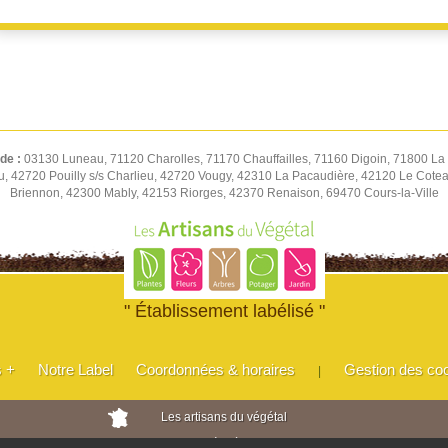
 de :
03130 Luneau, 71120 Charolles, 71170 Chauffailles, 71160 Digoin, 71800 La 
u, 42720 Pouilly s/s Charlieu, 42720 Vougy, 42310 La Pacaudière, 42120 Le Cot
Briennon, 42300 Mably, 42153 Riorges, 42370 Renaison, 69470 Cours-la-Ville
" Établissement labélisé "
s +
Notre Label
Coordonnées & horaires
Gestion des co
|
Les artisans du végétal
Horticulteurs et pépinièristes de France