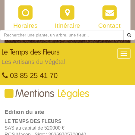
Horaires
Itinéraire
Contact
Le
Temps des Fleurs
Toggl
navig
Les Artisans du Végétal
03 85 25 41 70
Mentions
Légales
Edition du site
LE TEMPS DES FLEURS
SAS au capital de 520000 €
RCS Macon - Siret : 30269705700040