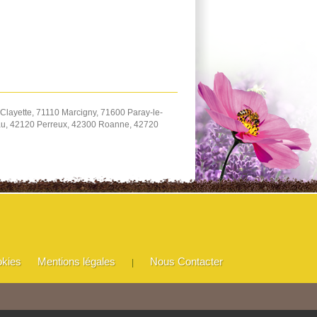
Clayette, 71110 Marcigny, 71600 Paray-le-
eau, 42120 Perreux, 42300 Roanne, 42720
okies
Mentions légales
Nous Contacter
|