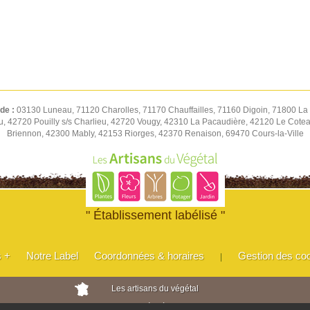
 de :
03130 Luneau, 71120 Charolles, 71170 Chauffailles, 71160 Digoin, 71800 La 
u, 42720 Pouilly s/s Charlieu, 42720 Vougy, 42310 La Pacaudière, 42120 Le Cot
Briennon, 42300 Mably, 42153 Riorges, 42370 Renaison, 69470 Cours-la-Ville
" Établissement labélisé "
s +
Notre Label
Coordonnées & horaires
Gestion des co
|
Les artisans du végétal
Horticulteurs et pépinièristes de France