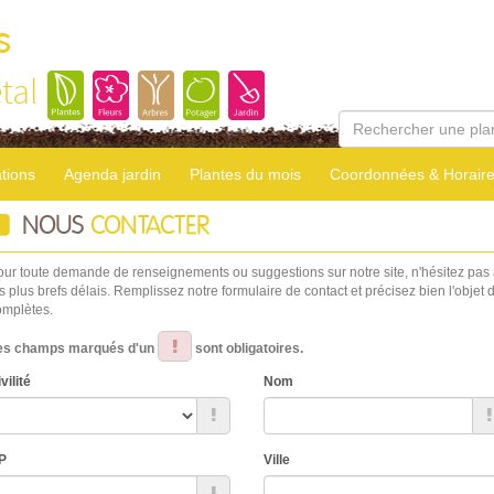
s
tal
tions
Agenda jardin
Plantes du mois
Coordonnées & Horair
NOUS
CONTACTER
our toute demande de renseignements ou suggestions sur notre site, n'hésitez pas
s plus brefs délais. Remplissez notre formulaire de contact et précisez bien l'obj
omplètes.
es champs marqués d'un
sont obligatoires.
vilité
Nom
P
Ville