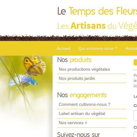
Le
Temps des Fleur
Artisans
Végé
Les
du
Accueil
Qui sommes-nous ?
Anima
Nos
produits
Nos productions végétales
P
Nos produits jardin
le
c
Nos
engagements
L
Comment cultivons-nous ?
Ci
Label artisan du végétal
Nos services +
C
Suivez-nous sur