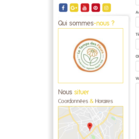
A
Qui sommes
-nous ?
T
O
V
Nous
situer
Coordonnées
&
Horaires