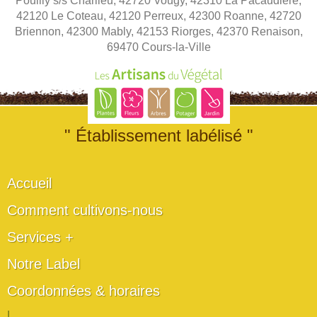
Pouilly s/s Charlieu, 42720 Vougy, 42310 La Pacaudière,
42120 Le Coteau, 42120 Perreux, 42300 Roanne, 42720
Briennon, 42300 Mably, 42153 Riorges, 42370 Renaison,
69470 Cours-la-Ville
" Établissement labélisé "
Accueil
Comment cultivons-nous
Services +
Notre Label
Coordonnées & horaires
|