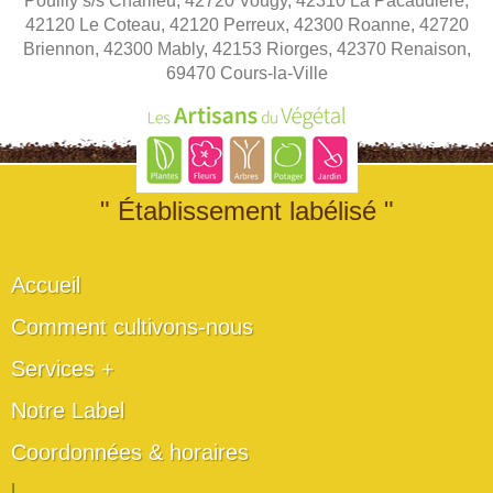
Pouilly s/s Charlieu, 42720 Vougy, 42310 La Pacaudière,
42120 Le Coteau, 42120 Perreux, 42300 Roanne, 42720
Briennon, 42300 Mably, 42153 Riorges, 42370 Renaison,
69470 Cours-la-Ville
" Établissement labélisé "
Accueil
Comment cultivons-nous
Services +
Notre Label
Coordonnées & horaires
|