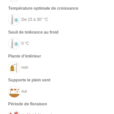
De 15 à 30° °C
0 °C
non
oui