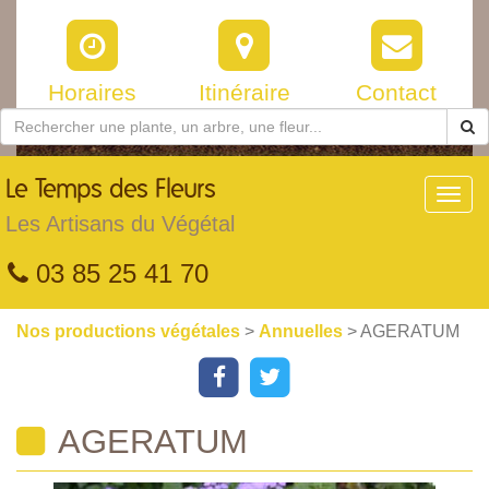
Horaires
Itinéraire
Contact
Le
Temps des Fleurs
Toggl
navig
Les Artisans du Végétal
03 85 25 41 70
Nos productions végétales
>
Annuelles
> AGERATUM
AGERATUM