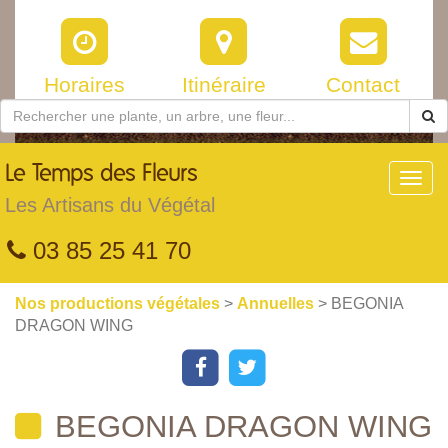
Horaires
Itinéraire
Contact
Le
Temps des Fleurs
Toggl
navig
Les Artisans du Végétal
03 85 25 41 70
Nos productions végétales
>
Annuelles
> BEGONIA
DRAGON WING
BEGONIA DRAGON WING