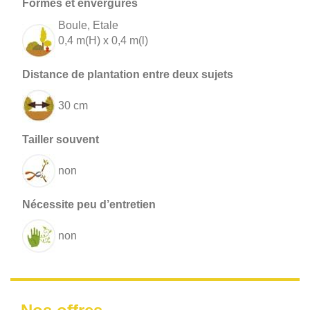
Boule, Etale
0,4 m(H) x 0,4 m(l)
30 cm
non
non