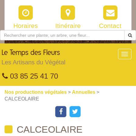
Horaires
Itinéraire
Contact
Le
Temps des Fleurs
Toggl
navig
Les Artisans du Végétal
03 85 25 41 70
Nos productions végétales
>
Annuelles
>
CALCEOLAIRE
CALCEOLAIRE