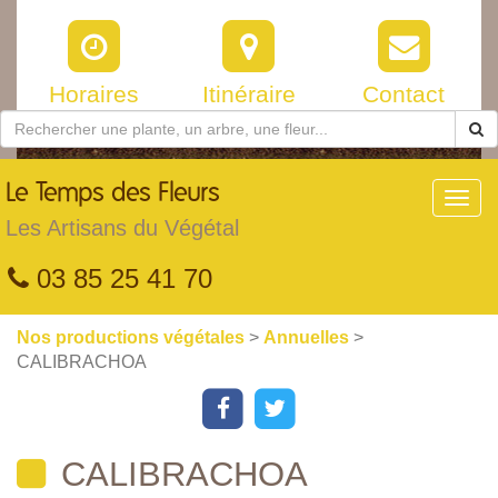
Horaires
Itinéraire
Contact
Le
Temps des Fleurs
Toggl
navig
Les Artisans du Végétal
03 85 25 41 70
Nos productions végétales
>
Annuelles
>
CALIBRACHOA
CALIBRACHOA