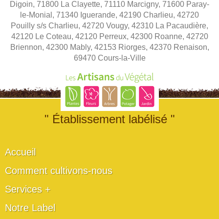
Digoin, 71800 La Clayette, 71110 Marcigny, 71600 Paray-
le-Monial, 71340 Iguerande, 42190 Charlieu, 42720
Pouilly s/s Charlieu, 42720 Vougy, 42310 La Pacaudière,
42120 Le Coteau, 42120 Perreux, 42300 Roanne, 42720
Briennon, 42300 Mably, 42153 Riorges, 42370 Renaison,
69470 Cours-la-Ville
" Établissement labélisé "
Accueil
Comment cultivons-nous
Services +
Notre Label