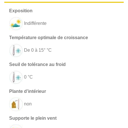
Indifférente
De 0 à 15° °C
0 °C
non