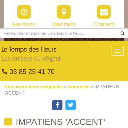
Horaires
Itinéraire
Contact
Le
Temps des Fleurs
Toggl
navig
Les Artisans du Végétal
03 85 25 41 70
Nos productions végétales
>
Annuelles
> IMPATIENS
'ACCENT'
IMPATIENS 'ACCENT'