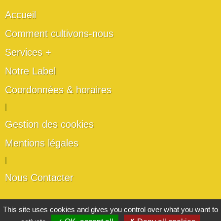
Accueil
Comment cultivons-nous
Services +
Notre Label
Coordonnées & horaires
|
Gestion des cookies
Mentions légales
|
Nous Contacter
Les artisans du végétal
This site uses cookies and gives you control over what you want to