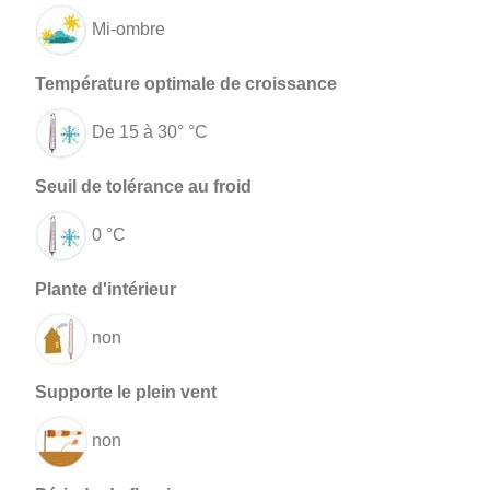
Mi-ombre
De 15 à 30° °C
0 °C
non
non