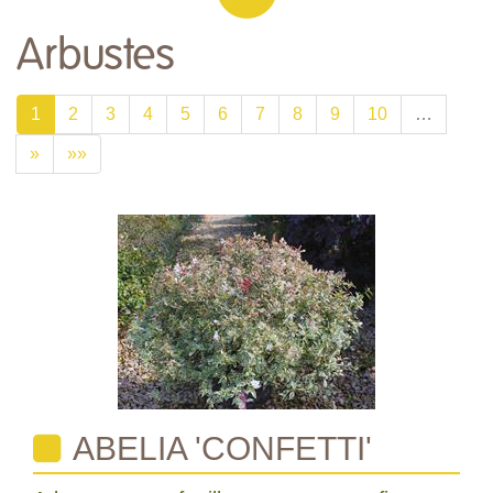
Arbustes
1
2
3
4
5
6
7
8
9
10
…
»
»»
ABELIA 'CONFETTI'