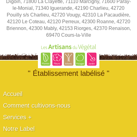
Digoin, 71800 La Clayette, 71110 Marcigny, 71600 Paray-
le-Monial, 71340 Iguerande, 42190 Charlieu, 42720
Pouilly s/s Charlieu, 42720 Vougy, 42310 La Pacaudière,
42120 Le Coteau, 42120 Perreux, 42300 Roanne, 42720
Briennon, 42300 Mably, 42153 Riorges, 42370 Renaison,
69470 Cours-la-Ville
" Établissement labélisé "
Accueil
Comment cultivons-nous
Services +
Notre Label