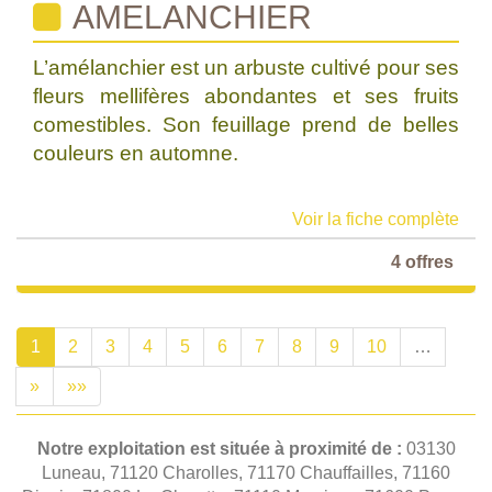
AMELANCHIER
L’amélanchier est un arbuste cultivé pour ses
fleurs mellifères abondantes et ses fruits
comestibles. Son feuillage prend de belles
couleurs en automne.
Voir la fiche complète
4 offres
1
2
3
4
5
6
7
8
9
10
…
»
»»
Notre exploitation est située à proximité de :
03130
Luneau, 71120 Charolles, 71170 Chauffailles, 71160