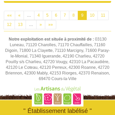
««
«
…
4
5
6
7
8
9
10
11
12
13
…
»
»»
Notre exploitation est située à proximité de :
03130
Luneau, 71120 Charolles, 71170 Chauffailles, 71160
Digoin, 71800 La Clayette, 71110 Marcigny, 71600 Paray-
le-Monial, 71340 Iguerande, 42190 Charlieu, 42720
Pouilly s/s Charlieu, 42720 Vougy, 42310 La Pacaudière,
42120 Le Coteau, 42120 Perreux, 42300 Roanne, 42720
Briennon, 42300 Mably, 42153 Riorges, 42370 Renaison,
69470 Cours-la-Ville
" Établissement labélisé "