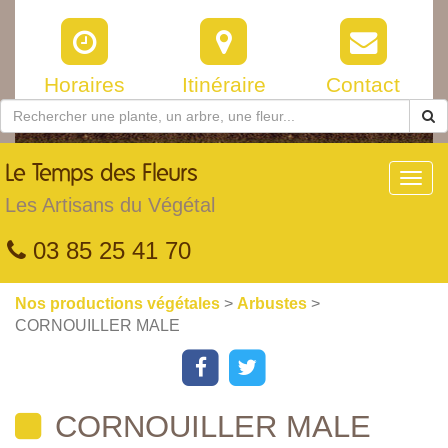
Horaires
Itinéraire
Contact
Le
Temps des Fleurs
Toggl
navig
Les Artisans du Végétal
03 85 25 41 70
Nos productions végétales
>
Arbustes
>
CORNOUILLER MALE
CORNOUILLER MALE