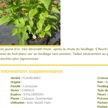
ois jaune d'or, très décoratif l'hiver, après la chute du feuillage. Il fleuri
uivie de fruit blanc sur un feuillage vert-sombre. Taillez sévèrement a
ranches plus vigoureuses.
Informations supplémentaires
Variété :
FLAVIRAMEA
Croiss
Origine :
Port :
B
Famille :
Cornaceae
Feuilla
Genre :
CORNUS
Type de
Espèce :
STOLONIFERA
Fleurs 
Plante :
Caduque, Ornementale
Présenc
Utilisation :
Isole, Massif, Haie
Parfum 
Parfum 