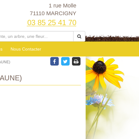
1 rue Molle
71110 MARCIGNY
03 85 25 41 70
es
Nous Contacter
AUNE)
JAUNE)