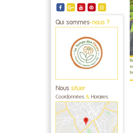
Qui sommes
-nous ?
B
s
b
Nous
situer
Coordonnées
&
Horaires