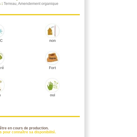
 :
Terreau, Amendement organique
°C
non
ré
Fort
n
oui
 être en cours de production.
 pour connaître sa disponibilité.