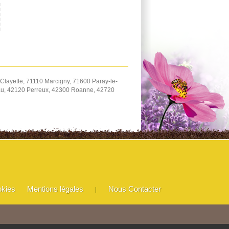
Clayette, 71110 Marcigny, 71600 Paray-le-
eau, 42120 Perreux, 42300 Roanne, 42720
okies
Mentions légales
Nous Contacter
|