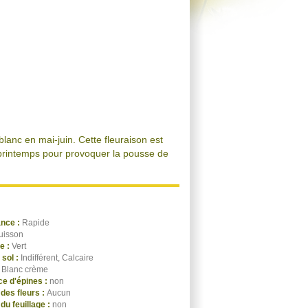
t blanc en mai-juin. Cette fleuraison est
u printemps pour provoquer la pousse de
ance :
Rapide
uisson
ge :
Vert
 sol :
Indifférent, Calcaire
:
Blanc crème
e d'épines :
non
des fleurs :
Aucun
du feuillage :
non