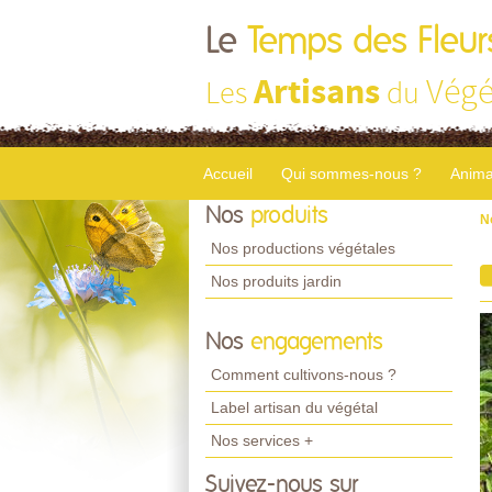
Le
Temps des Fleur
Artisans
Végé
Les
du
Accueil
Qui sommes-nous ?
Anima
Nos
produits
N
Nos productions végétales
Nos produits jardin
Nos
engagements
Comment cultivons-nous ?
Label artisan du végétal
Nos services +
Suivez-nous sur