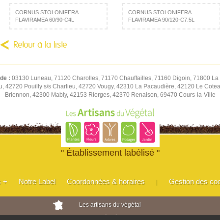
CORNUS STOLONIFERA
CORNUS STOLONIFERA
FLAVIRAMEA 60/90-C4L
FLAVIRAMEA 90/120-C7.5L
Retour à la liste
 de :
03130 Luneau, 71120 Charolles, 71170 Chauffailles, 71160 Digoin, 71800 La 
u, 42720 Pouilly s/s Charlieu, 42720 Vougy, 42310 La Pacaudière, 42120 Le Cot
Briennon, 42300 Mably, 42153 Riorges, 42370 Renaison, 69470 Cours-la-Ville
" Établissement labélisé "
s +
Notre Label
Coordonnées & horaires
Gestion des co
|
Les artisans du végétal
Horticulteurs et pépinièristes de France