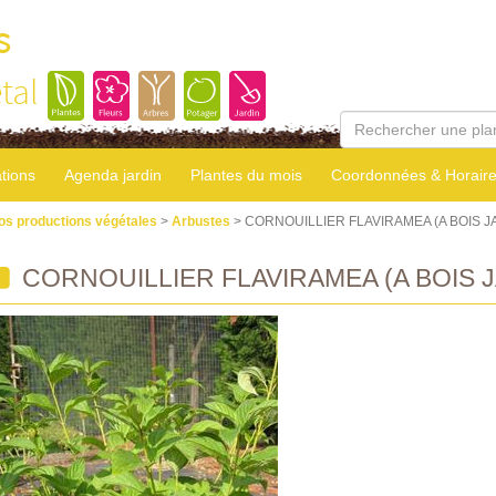
s
tal
tions
Agenda jardin
Plantes du mois
Coordonnées & Horair
os productions végétales
>
Arbustes
> CORNOUILLIER FLAVIRAMEA (A BOIS J
CORNOUILLIER FLAVIRAMEA (A BOIS 