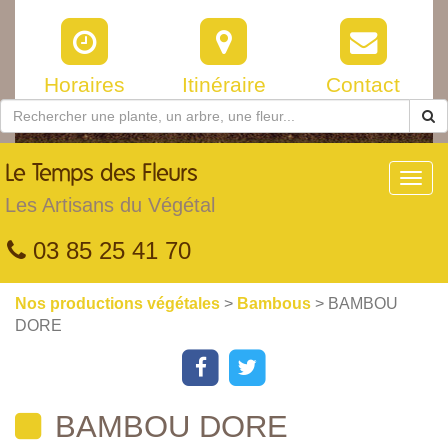
Horaires
Itinéraire
Contact
Le
Temps des Fleurs
Toggl
navig
Les Artisans du Végétal
03 85 25 41 70
Nos productions végétales
>
Bambous
> BAMBOU
DORE
BAMBOU DORE