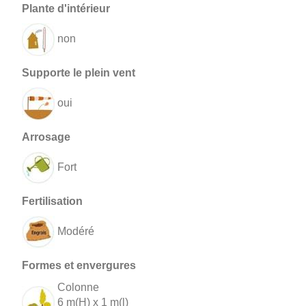
non
oui
Fort
Modéré
Colonne
6 m(H) x 1 m(l)