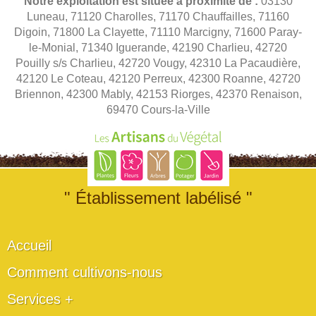
Notre exploitation est située à proximité de :
03130
Luneau, 71120 Charolles, 71170 Chauffailles, 71160
Digoin, 71800 La Clayette, 71110 Marcigny, 71600 Paray-
le-Monial, 71340 Iguerande, 42190 Charlieu, 42720
Pouilly s/s Charlieu, 42720 Vougy, 42310 La Pacaudière,
42120 Le Coteau, 42120 Perreux, 42300 Roanne, 42720
Briennon, 42300 Mably, 42153 Riorges, 42370 Renaison,
69470 Cours-la-Ville
" Établissement labélisé "
Accueil
Comment cultivons-nous
Services +