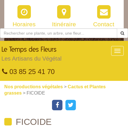
Horaires
Itinéraire
Contact
Le
Temps des Fleurs
Toggl
navig
Les Artisans du Végétal
03 85 25 41 70
Nos productions végétales
>
Cactus et Plantes
grasses
> FICOIDE
FICOIDE