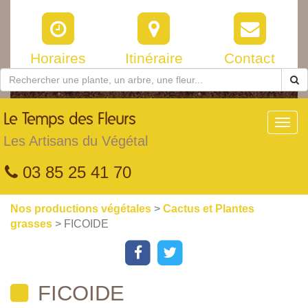
Horaires
Itinéraire
Contact
Le
Temps des Fleurs
Toggl
navig
Les Artisans du Végétal
03 85 25 41 70
Nos productions végétales
>
Cactus et Plantes
grasses
> FICOIDE
FICOIDE