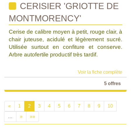
CERISIER 'GRIOTTE DE
MONTMORENCY'
Cerise de calibre moyen à petit, rouge clair, à
chair juteuse, acidulé et légèrement sucré.
Utilisée surtout en confiture et conserve.
Arbre autofertile productif très tardif.
Voir la fiche complète
5 offres
«
1
2
3
4
5
6
7
8
9
10
…
»
»»