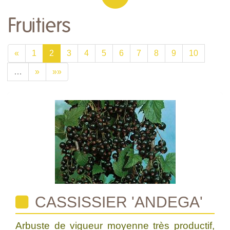
Fruitiers
«
1
2
3
4
5
6
7
8
9
10
…
»
»»
CASSISSIER 'ANDEGA'
Arbuste de vigueur moyenne très productif,