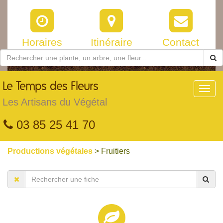
Horaires
Itinéraire
Contact
Le
Temps des Fleurs
Toggl
navig
Les Artisans du Végétal
03 85 25 41 70
Productions végétales
> Fruitiers