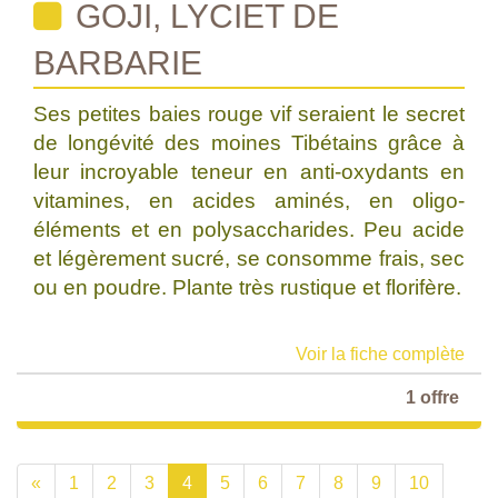
GOJI, LYCIET DE
BARBARIE
Ses petites baies rouge vif seraient le secret
de longévité des moines Tibétains grâce à
leur incroyable teneur en anti-oxydants en
vitamines, en acides aminés, en oligo-
éléments et en polysaccharides. Peu acide
et légèrement sucré, se consomme frais, sec
ou en poudre. Plante très rustique et florifère.
Voir la fiche complète
1 offre
«
1
2
3
4
5
6
7
8
9
10