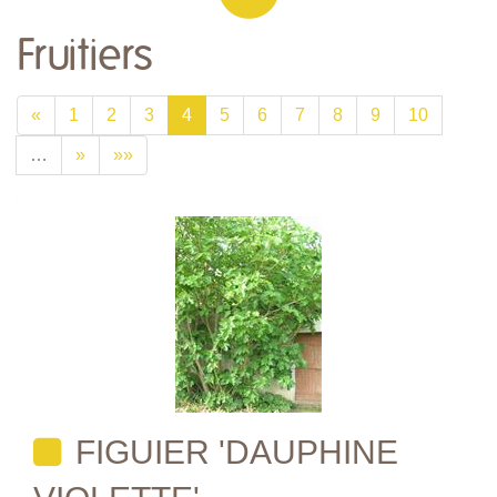
Fruitiers
«
1
2
3
4
5
6
7
8
9
10
…
»
»»
FIGUIER 'DAUPHINE