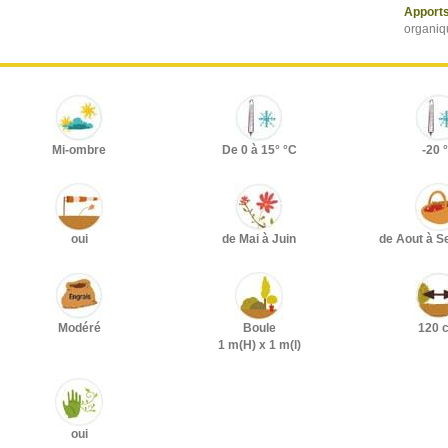
Apports
organiq
Mi-ombre
De 0 à 15° °C
-20 
oui
de Mai à Juin
de Aout à 
Modéré
Boule
120 
1 m(H) x 1 m(l)
oui