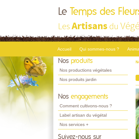
Le
Temps des Fleur
Artisans
Végé
Les
du
Accueil
Qui sommes-nous ?
Anima
Nos
produits
N
Nos productions végétales
Nos produits jardin
Nos
engagements
Comment cultivons-nous ?
Label artisan du végétal
Nos services +
Suivez-nous sur