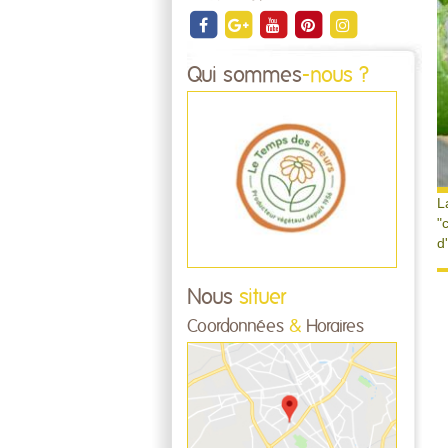
Qui sommes
-nous ?
L
"
d
Nous
situer
Coordonnées
&
Horaires