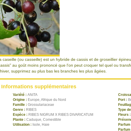
a caseille (ou casseille) est un hybride de cassis et de groseillier épineu
cassis" au goût moins prononcé que l'on peut croquer tel quel ou transfo
'hiver, supprimez au plus bas les branches les plus âgées.
Informations supplémentaires
Variété :
ANITA
Croiss
Origine :
Europe, Afrique du Nord
Port :
B
Famille :
Grossulariaceae
Feuilla
Genre :
RIBES
Type de
Espèce :
RIBES NIGRUM X RIBES DIVARICATUM
Fleurs 
Plante :
Caduque, Comestible
Présenc
Utilisation :
Isole, Haie
Parfum 
Parfum 