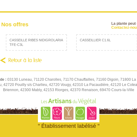
Nos offres
La plante peut
Contactez-nous
CASSEILLE RIBES NIDIGROLARIA
CASSEILLIER C1.6L
TFE-C3L
Retour à la liste
 de :
03130 Luneau, 71120 Charolles, 71170 Chauffailles, 71160 Digoin, 71800 La 
u, 42720 Pouilly s/s Charlieu, 42720 Vougy, 42310 La Pacaudière, 42120 Le Cot
Briennon, 42300 Mably, 42153 Riorges, 42370 Renaison, 69470 Cours-la-Ville
" Établissement labélisé "