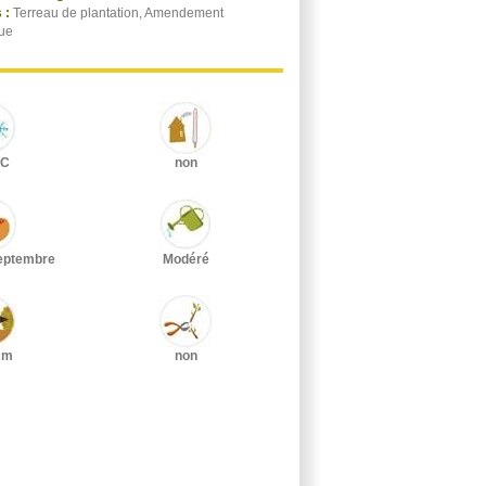
 :
Terreau de plantation, Amendement
ue
°C
non
Septembre
Modéré
cm
non