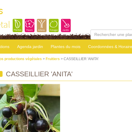
s
tal
tions
Agenda jardin
Plantes du mois
Coordonnées & Horair
os productions végétales
>
Fruitiers
> CASSEILLIER 'ANITA'
CASSEILLIER 'ANITA'