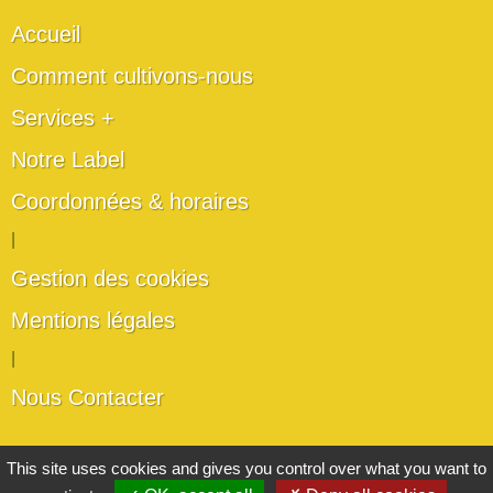
Accueil
Comment cultivons-nous
Services +
Notre Label
Coordonnées & horaires
|
Gestion des cookies
Mentions légales
|
Nous Contacter
Les artisans du végétal
This site uses cookies and gives you control over what you want to