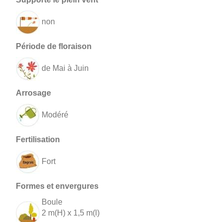
non
de Mai à Juin
Modéré
Fort
Boule
2 m(H) x 1,5 m(l)