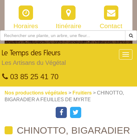
Horaires
Itinéraire
Contact
Le
Temps des Fleurs
Toggl
navig
Les Artisans du Végétal
03 85 25 41 70
Nos productions végétales
>
Fruitiers
> CHINOTTO,
BIGARADIER A FEUILLES DE MYRTE
CHINOTTO, BIGARADIER