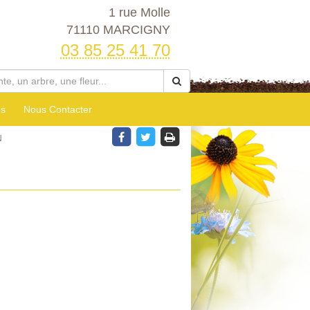
1 rue Molle
71110 MARCIGNY
03 85 25 41 70
es
Nous Contacter
N