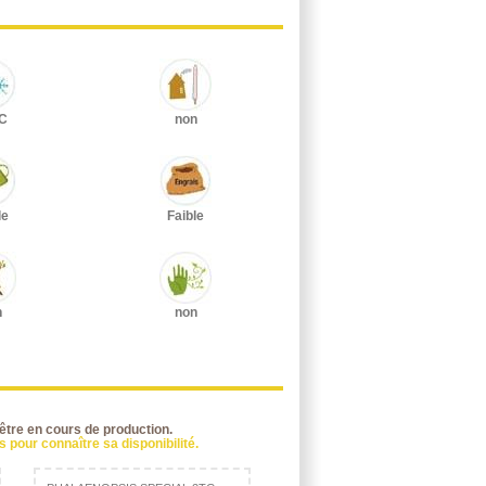
°C
non
le
Faible
n
non
 être en cours de production.
 pour connaître sa disponibilité.