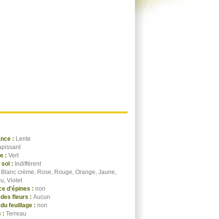
ance :
Lente
apissant
ge :
Vert
 sol :
Indifférent
:
Blanc crème, Rose, Rouge, Orange, Jaune,
eu, Violet
e d'épines :
non
des fleurs :
Aucun
du feuillage :
non
 :
Terreau