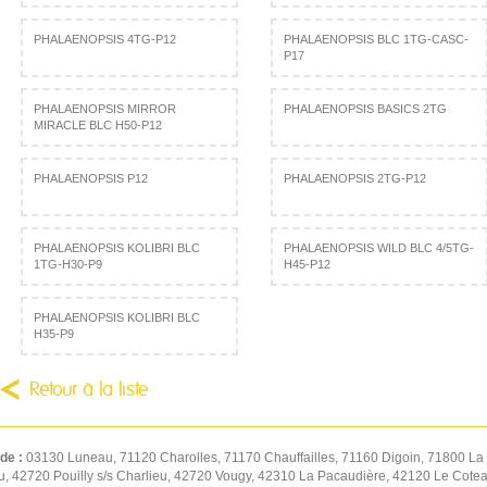
PHALAENOPSIS 4TG-P12
PHALAENOPSIS BLC 1TG-CASC-
P17
PHALAENOPSIS MIRROR
PHALAENOPSIS BASICS 2TG
MIRACLE BLC H50-P12
PHALAENOPSIS P12
PHALAENOPSIS 2TG-P12
PHALAENOPSIS KOLIBRI BLC
PHALAENOPSIS WILD BLC 4/5TG-
1TG-H30-P9
H45-P12
PHALAENOPSIS KOLIBRI BLC
H35-P9
Retour à la liste
 de :
03130 Luneau, 71120 Charolles, 71170 Chauffailles, 71160 Digoin, 71800 La 
u, 42720 Pouilly s/s Charlieu, 42720 Vougy, 42310 La Pacaudière, 42120 Le Cot