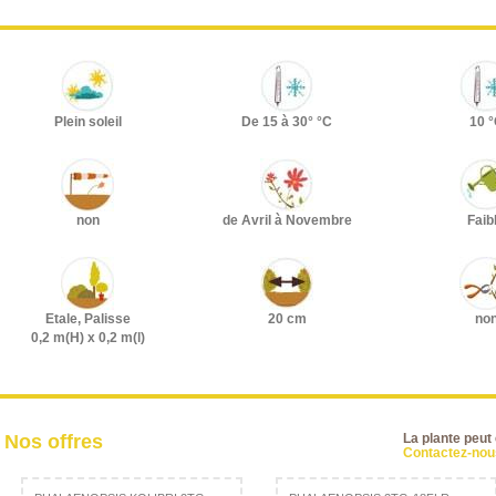
Plein soleil
De 15 à 30° °C
10 
non
de Avril à Novembre
Faib
Etale, Palisse
20 cm
no
0,2 m(H) x 0,2 m(l)
Nos offres
La plante peut
Contactez-nous