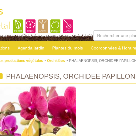
s
tal
tions
Agenda jardin
Plantes du mois
Coordonnées & Horair
os productions végétales
>
Orchidées
> PHALAENOPSIS, ORCHIDEE PAPILLO
PHALAENOPSIS, ORCHIDEE PAPILLON