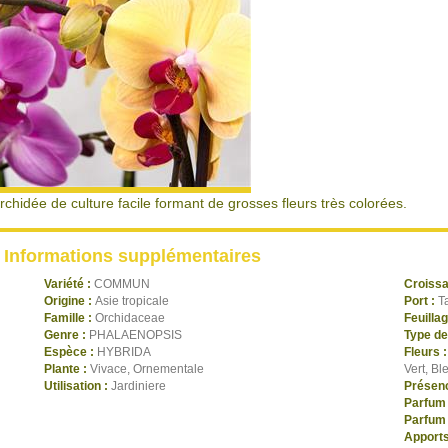
rchidée de culture facile formant de grosses fleurs très colorées.
Informations supplémentaires
Variété :
COMMUN
Croiss
Origine :
Asie tropicale
Port :
T
Famille :
Orchidaceae
Feuilla
Genre :
PHALAENOPSIS
Type de
Espèce :
HYBRIDA
Fleurs 
Plante :
Vivace, Ornementale
Vert, Bl
Utilisation :
Jardiniere
Présenc
Parfum 
Parfum 
Apports