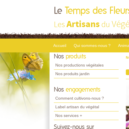
Le
Temps des Fleur
Artisans
Végé
Les
du
Accueil
Qui sommes-nous ?
Anima
Nos
produits
N
Nos productions végétales
Nos produits jardin
Nos
engagements
Comment cultivons-nous ?
Label artisan du végétal
Nos services +
Suivez-nous sur