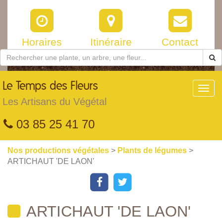
Horaires
Itinéraire
Contact
Le
Temps des Fleurs
Toggl
navig
Les Artisans du Végétal
03 85 25 41 70
Nos productions végétales
>
Plants de légumes
>
ARTICHAUT 'DE LAON'
ARTICHAUT 'DE LAON'