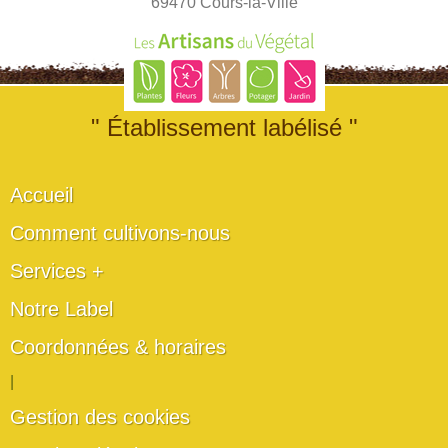
69470 Cours-la-Ville
" Établissement labélisé "
Accueil
Comment cultivons-nous
Services +
Notre Label
Coordonnées & horaires
|
Gestion des cookies