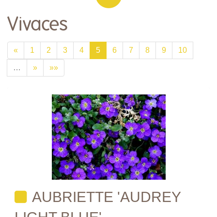
Vivaces
«
1
2
3
4
5
6
7
8
9
10
…
»
»»
AUBRIETTE 'AUDREY