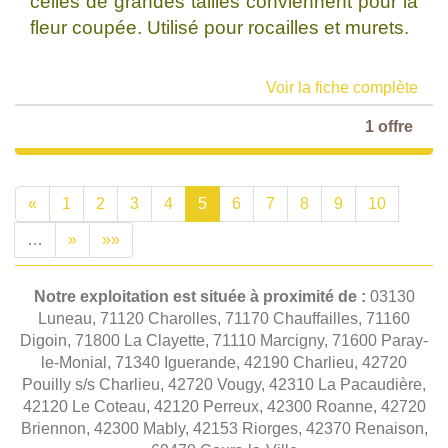
celles de grandes tailles conviennent pour la
fleur coupée. Utilisé pour rocailles et murets.
Voir la fiche complète
1 offre
«
1
2
3
4
5
6
7
8
9
10
…
»
»»
Notre exploitation est située à proximité de :
03130
Luneau, 71120 Charolles, 71170 Chauffailles, 71160
Digoin, 71800 La Clayette, 71110 Marcigny, 71600 Paray-
le-Monial, 71340 Iguerande, 42190 Charlieu, 42720
Pouilly s/s Charlieu, 42720 Vougy, 42310 La Pacaudière,
42120 Le Coteau, 42120 Perreux, 42300 Roanne, 42720
Briennon, 42300 Mably, 42153 Riorges, 42370 Renaison,