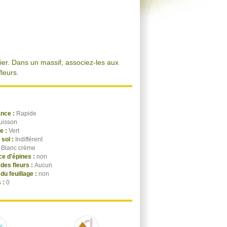
lier. Dans un massif, associez-les aux
leurs.
ance :
Rapide
uisson
ge :
Vert
 sol :
Indifférent
:
Blanc crème
e d'épines :
non
des fleurs :
Aucun
du feuillage :
non
 :
0