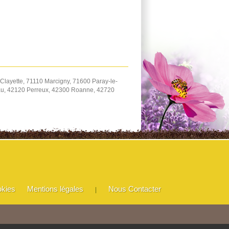
Clayette, 71110 Marcigny, 71600 Paray-le-
eau, 42120 Perreux, 42300 Roanne, 42720
okies
Mentions légales
Nous Contacter
|