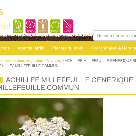
s
tal
tions
Agenda jardin
Plantes du mois
Coordonnées & Horair
os productions végétales
>
Vivaces
> ACHILLEE MILLEFEUILLE GENERIQUE 
CHILLEA MILLEFEUILLE COMMUN
ACHILLEE MILLEFEUILLE GENERIQUE 
MILLEFEUILLE COMMUN