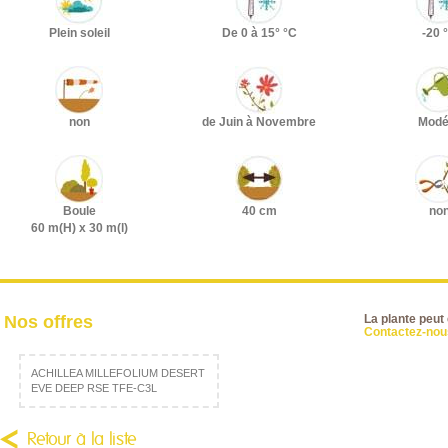
Plein soleil
De 0 à 15° °C
-20 
non
de Juin à Novembre
Modé
Boule
40 cm
no
60 m(H) x 30 m(l)
Nos offres
La plante peut
Contactez-nous
ACHILLEA MILLEFOLIUM DESERT
EVE DEEP RSE TFE-C3L
Retour à la liste