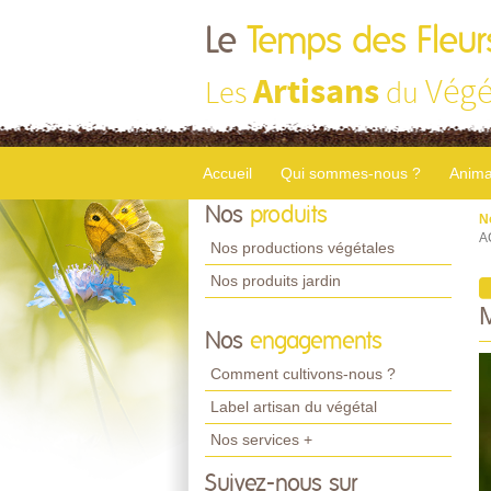
Le
Temps des Fleur
Artisans
Végé
Les
du
Accueil
Qui sommes-nous ?
Anima
Nos
produits
N
A
Nos productions végétales
Nos produits jardin
Nos
engagements
Comment cultivons-nous ?
Label artisan du végétal
Nos services +
Suivez-nous sur