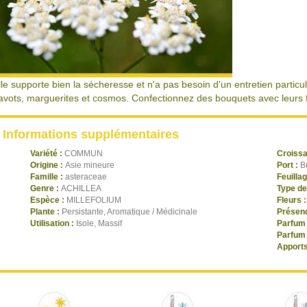
lle supporte bien la sécheresse et n'a pas besoin d'un entretien particu
avots, marguerites et cosmos. Confectionnez des bouquets avec leurs f
Informations supplémentaires
Variété :
COMMUN
Croiss
Origine :
Asie mineure
Port :
B
Famille :
asteraceae
Feuilla
Genre :
ACHILLEA
Type de
Espèce :
MILLEFOLIUM
Fleurs 
Plante :
Persistante, Aromatique / Médicinale
Présenc
Utilisation :
Isole, Massif
Parfum 
Parfum 
Apports