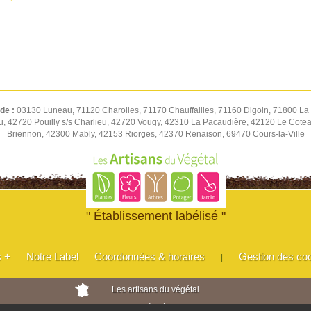
 de :
03130 Luneau, 71120 Charolles, 71170 Chauffailles, 71160 Digoin, 71800 La 
u, 42720 Pouilly s/s Charlieu, 42720 Vougy, 42310 La Pacaudière, 42120 Le Cot
Briennon, 42300 Mably, 42153 Riorges, 42370 Renaison, 69470 Cours-la-Ville
" Établissement labélisé "
s +
Notre Label
Coordonnées & horaires
Gestion des co
|
Les artisans du végétal
Horticulteurs et pépinièristes de France