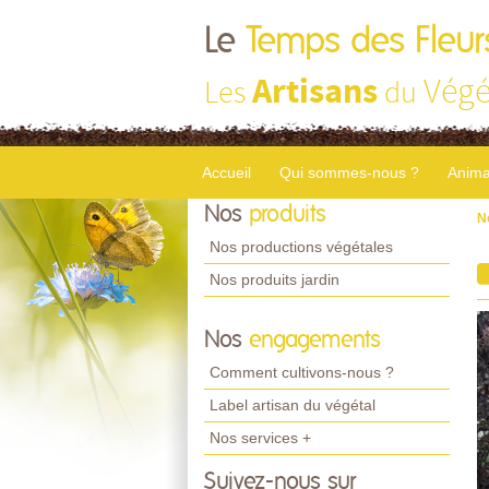
Le
Temps des Fleur
Artisans
Végé
Les
du
Accueil
Qui sommes-nous ?
Anima
Nos
produits
N
Nos productions végétales
Nos produits jardin
Nos
engagements
Comment cultivons-nous ?
Label artisan du végétal
Nos services +
Suivez-nous sur