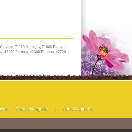
Clayette, 71110 Marcigny, 71600 Paray-le-
eau, 42120 Perreux, 42300 Roanne, 42720
okies
Mentions légales
Nous Contacter
|