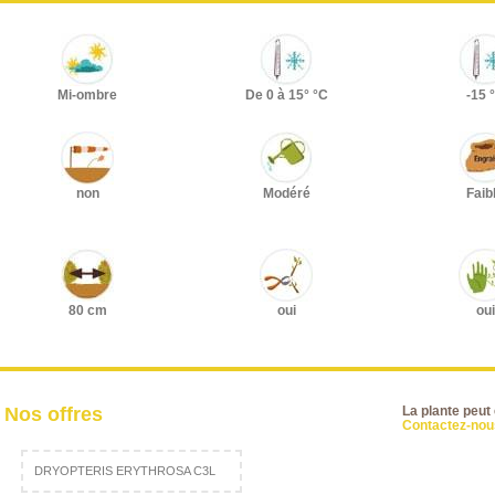
Mi-ombre
De 0 à 15° °C
-15 
non
Modéré
Faib
80 cm
oui
oui
Nos offres
La plante peut
Contactez-nous
DRYOPTERIS ERYTHROSA C3L