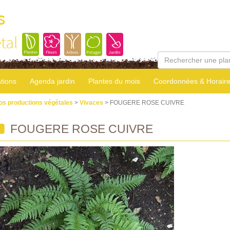
s
tal
tions
Agenda jardin
Plantes du mois
Coordonnées & Horair
os productions végétales
>
Vivaces
> FOUGERE ROSE CUIVRE
FOUGERE ROSE CUIVRE