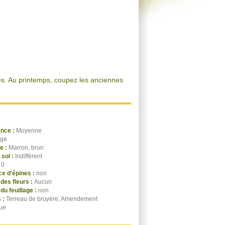
es. Au printemps, coupez les anciennes
ance :
Moyenne
ige
ge :
Marron, brun
 sol :
Indifférent
:
0
e d'épines :
non
des fleurs :
Aucun
du feuillage :
non
 :
Terreau de bruyère, Amendement
ue