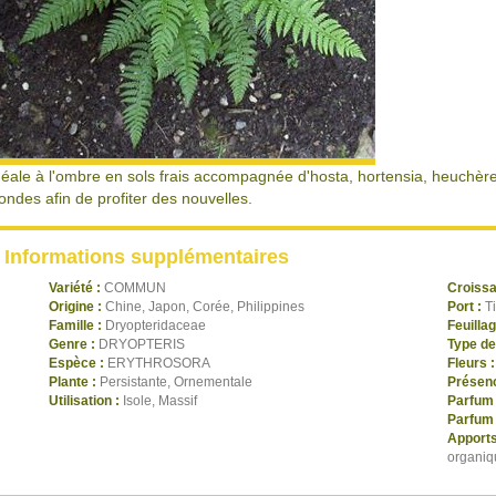
déale à l'ombre en sols frais accompagnée d'hosta, hortensia, heuchèr
rondes afin de profiter des nouvelles.
Informations supplémentaires
Variété :
COMMUN
Croiss
Origine :
Chine, Japon, Corée, Philippines
Port :
T
Famille :
Dryopteridaceae
Feuilla
Genre :
DRYOPTERIS
Type de
Espèce :
ERYTHROSORA
Fleurs 
Plante :
Persistante, Ornementale
Présenc
Utilisation :
Isole, Massif
Parfum 
Parfum 
Apports
organiq