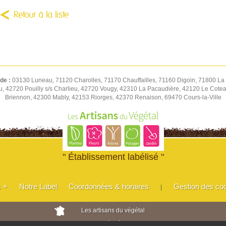
Retour à la liste
 de :
03130 Luneau, 71120 Charolles, 71170 Chauffailles, 71160 Digoin, 71800 La 
u, 42720 Pouilly s/s Charlieu, 42720 Vougy, 42310 La Pacaudière, 42120 Le Cot
Briennon, 42300 Mably, 42153 Riorges, 42370 Renaison, 69470 Cours-la-Ville
" Établissement labélisé "
s +
Notre Label
Coordonnées & horaires
Gestion des co
|
Les artisans du végétal
Horticulteurs et pépinièristes de France