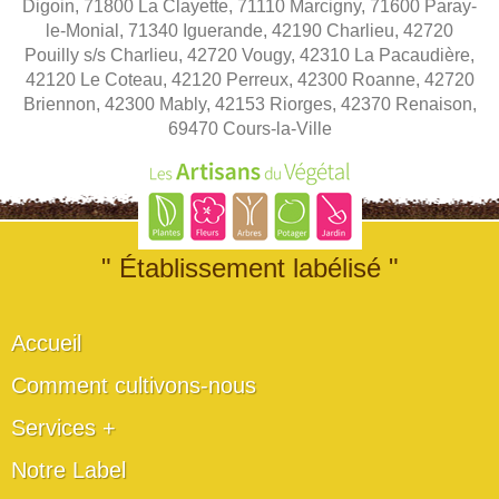
Digoin, 71800 La Clayette, 71110 Marcigny, 71600 Paray-
le-Monial, 71340 Iguerande, 42190 Charlieu, 42720
Pouilly s/s Charlieu, 42720 Vougy, 42310 La Pacaudière,
42120 Le Coteau, 42120 Perreux, 42300 Roanne, 42720
Briennon, 42300 Mably, 42153 Riorges, 42370 Renaison,
69470 Cours-la-Ville
" Établissement labélisé "
Accueil
Comment cultivons-nous
Services +
Notre Label