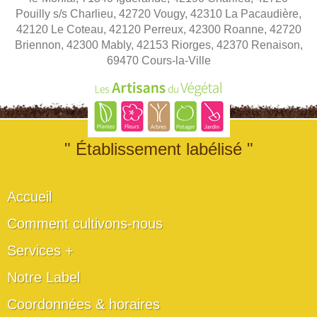
Pouilly s/s Charlieu, 42720 Vougy, 42310 La Pacaudière,
42120 Le Coteau, 42120 Perreux, 42300 Roanne, 42720
Briennon, 42300 Mably, 42153 Riorges, 42370 Renaison,
69470 Cours-la-Ville
" Établissement labélisé "
Accueil
Comment cultivons-nous
Services +
Notre Label
Coordonnées & horaires