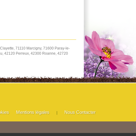
Clayette, 71110 Marcigny, 71600 Paray-le-
eau, 42120 Perreux, 42300 Roanne, 42720
okies
Mentions légales
Nous Contacter
|