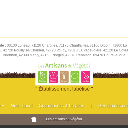
 de :
03130 Luneau, 71120 Charolles, 71170 Chauffailles, 71160 Digoin, 71800 La 
u, 42720 Pouilly s/s Charlieu, 42720 Vougy, 42310 La Pacaudière, 42120 Le Cot
Briennon, 42300 Mably, 42153 Riorges, 42370 Renaison, 69470 Cours-la-Ville
" Établissement labélisé "
s +
Notre Label
Coordonnées & horaires
Gestion des co
|
Les artisans du végétal
Horticulteurs et pépinièristes de France