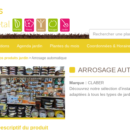
s
tal
tions
Agenda jardin
Plantes du mois
Coordonnées & Horair
os produits jardin
> Arrosage automatique
ARROSAGE AUT
Marque :
CLABER
Découvrez notre sélection d'inst
adaptées à tous les types de jar
escriptif du produit