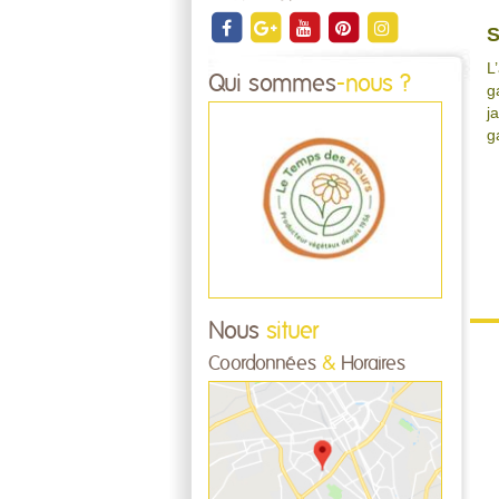
S
L
Qui sommes
-nous ?
g
j
g
Nous
situer
Coordonnées
&
Horaires