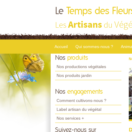
Le
Temps des Fleur
Artisans
Végé
Les
du
Accueil
Qui sommes-nous ?
Anima
Nos
produits
N
Nos productions végétales
Nos produits jardin
Nos
engagements
Comment cultivons-nous ?
Label artisan du végétal
Nos services +
D
Suivez-nous sur