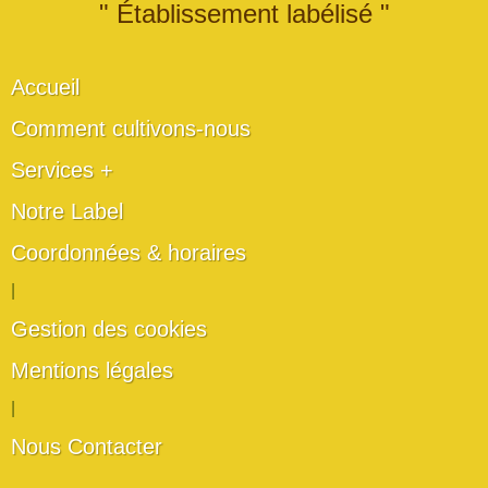
" Établissement labélisé "
Accueil
Comment cultivons-nous
Services +
Notre Label
Coordonnées & horaires
|
Gestion des cookies
Mentions légales
|
Nous Contacter