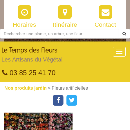
Horaires
Itinéraire
Contact
Le
Temps des Fleurs
Toggl
navig
Les Artisans du Végétal
03 85 25 41 70
Nos produits jardin
> Fleurs artificielles