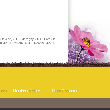
Clayette, 71110 Marcigny, 71600 Paray-le-
eau, 42120 Perreux, 42300 Roanne, 42720
okies
Mentions légales
Nous Contacter
|