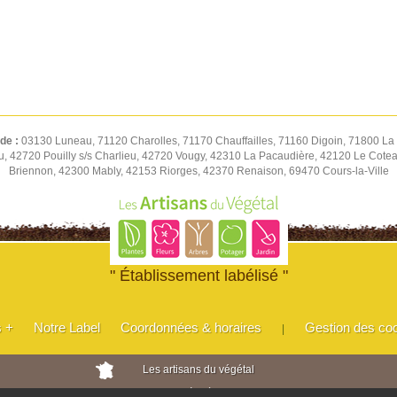
 de :
03130 Luneau, 71120 Charolles, 71170 Chauffailles, 71160 Digoin, 71800 La 
u, 42720 Pouilly s/s Charlieu, 42720 Vougy, 42310 La Pacaudière, 42120 Le Cot
Briennon, 42300 Mably, 42153 Riorges, 42370 Renaison, 69470 Cours-la-Ville
" Établissement labélisé "
s +
Notre Label
Coordonnées & horaires
Gestion des co
|
Les artisans du végétal
Horticulteurs et pépinièristes de France