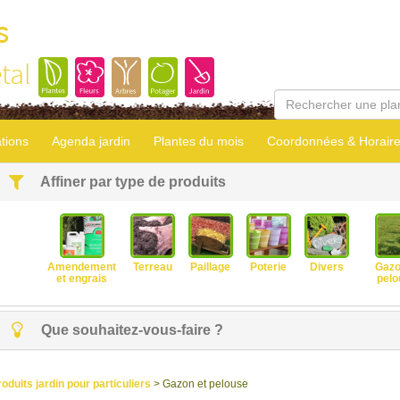
s
tal
tions
Agenda jardin
Plantes du mois
Coordonnées & Horair
Affiner par type de produits
Amendement
Terreau
Paillage
Poterie
Divers
Gazo
et engrais
pelo
Que souhaitez-vous-faire ?
roduits jardin pour particuliers
> Gazon et pelouse