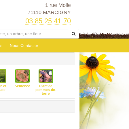
1 rue Molle
71110 MARCIGNY
03 85 25 41 70
es
Nous Contacter
n et
Semence
Plant de
use
pommes-de-
terre