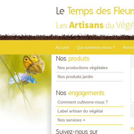
Le
Temps des Fleur
Artisans
Végé
Les
du
Accueil
Qui sommes-nous ?
Anima
Nos
produits
Nos productions végétales
Nos produits jardin
Nos
engagements
Comment cultivons-nous ?
Label artisan du végétal
Nos services +
P
Suivez-nous sur