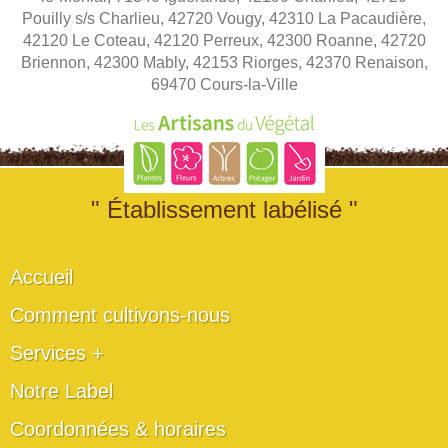
Pouilly s/s Charlieu, 42720 Vougy, 42310 La Pacaudière,
42120 Le Coteau, 42120 Perreux, 42300 Roanne, 42720
Briennon, 42300 Mably, 42153 Riorges, 42370 Renaison,
69470 Cours-la-Ville
" Établissement labélisé "
Accueil
Comment cultivons-nous
Services +
Notre Label
Coordonnées & horaires