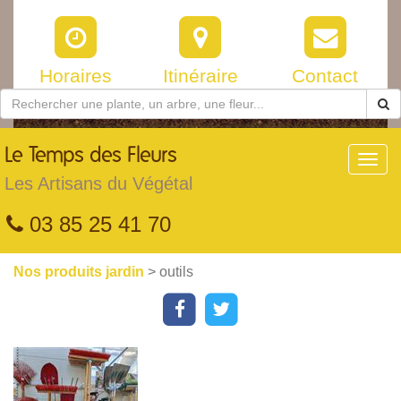
Horaires
Itinéraire
Contact
Le
Temps des Fleurs
Toggl
navig
Les Artisans du Végétal
03 85 25 41 70
Nos produits jardin
> outils