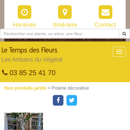
Horaires
Itinéraire
Contact
Le
Temps des Fleurs
Toggl
navig
Les Artisans du Végétal
03 85 25 41 70
Nos produits jardin
> Poterie décorative