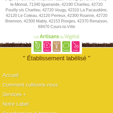
le-Monial, 71340 Iguerande, 42190 Charlieu, 42720
Pouilly s/s Charlieu, 42720 Vougy, 42310 La Pacaudière,
42120 Le Coteau, 42120 Perreux, 42300 Roanne, 42720
Briennon, 42300 Mably, 42153 Riorges, 42370 Renaison,
69470 Cours-la-Ville
" Établissement labélisé "
Accueil
Comment cultivons-nous
Services +
Notre Label