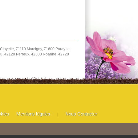
Clayette, 71110 Marcigny, 71600 Paray-le-
eau, 42120 Perreux, 42300 Roanne, 42720
okies
Mentions légales
Nous Contacter
|