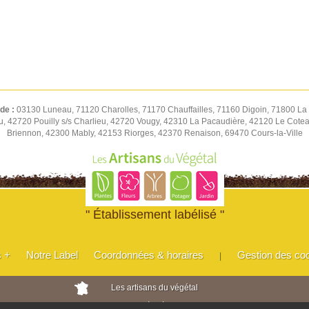
 de :
03130 Luneau, 71120 Charolles, 71170 Chauffailles, 71160 Digoin, 71800 La 
u, 42720 Pouilly s/s Charlieu, 42720 Vougy, 42310 La Pacaudière, 42120 Le Cot
Briennon, 42300 Mably, 42153 Riorges, 42370 Renaison, 69470 Cours-la-Ville
" Établissement labélisé "
s +
Notre Label
Coordonnées & horaires
Gestion des co
|
Les artisans du végétal
Horticulteurs et pépinièristes de France