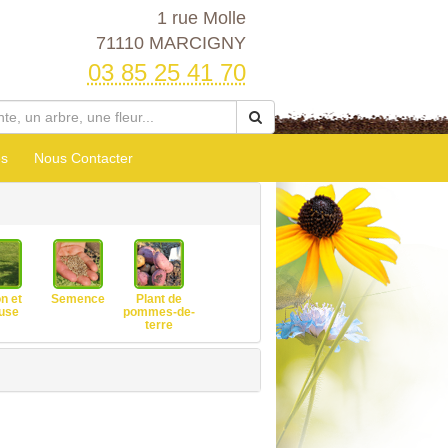
1 rue Molle
71110 MARCIGNY
03 85 25 41 70
es
Nous Contacter
n et
Semence
Plant de
use
pommes-de-
terre