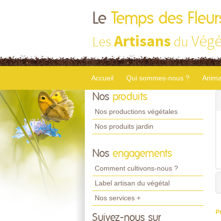
Le
Temps des Fleur
Artisans
Végé
Les
du
Accueil
Qui sommes-nous ?
Anima
Nos
produits
Nos productions végétales
Nos produits jardin
Nos
engagements
Comment cultivons-nous ?
Label artisan du végétal
Nos services +
P
Suivez-nous sur