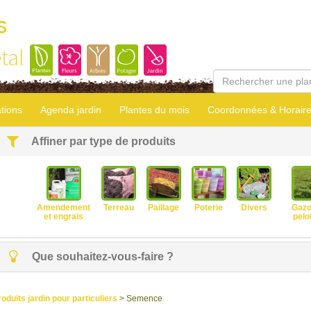
s
tal
tions
Agenda jardin
Plantes du mois
Coordonnées & Horair
Affiner par type de produits
Amendement
Terreau
Paillage
Poterie
Divers
Gazo
et engrais
pelo
Que souhaitez-vous-faire ?
roduits jardin pour particuliers
> Semence